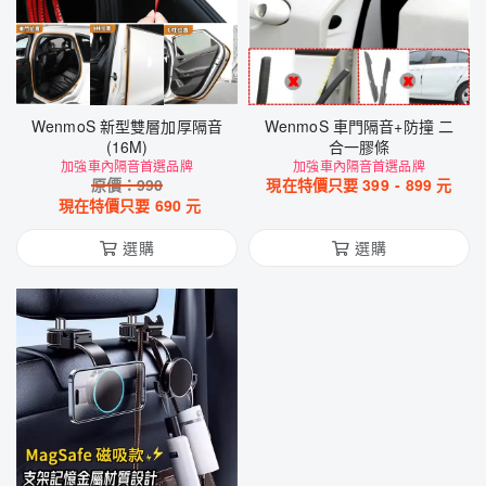
WenmoS 新型雙層加厚隔音
WenmoS 車門隔音+防撞 二
(16M)
合一膠條
加強車內隔音首選品牌
加強車內隔音首選品牌
原價：
990
現在特價只要
399
-
899
元
現在特價只要
690
元
選購
選購