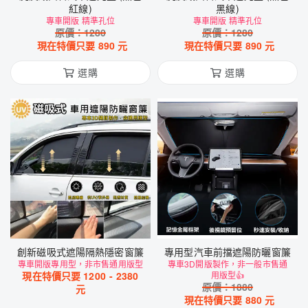
紅線)
黑線)
專車開版 精準孔位
專車開版 精準孔位
原價：
1280
原價：
1280
現在特價只要
890
元
現在特價只要
890
元
選購
選購
創新磁吸式遮陽隔熱隱密窗簾
專用型汽車前擋遮陽防曬窗簾
專車開版專用型，非市售通用版型
專車3D開版製作，非一般市售通
現在特價只要
1200
-
2380
用版型👍
原價：
1880
元
現在特價只要
880
元