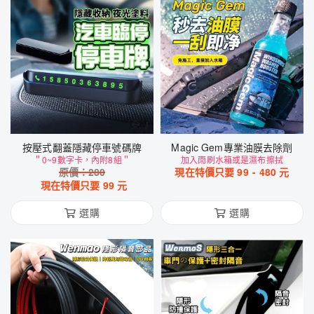
按壓式翻蓋隱藏停車號碼牌
Magic Gem專業油膜去除劑
＂0~9數字卡，內附8組＂
加入雨刷水箱或是濕布擦拭
原價：
280
現在特價只要
99
-
480
元
現在特價只要
99
元
選購
選購