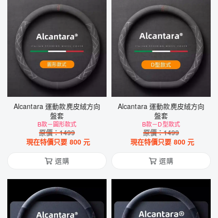
Alcantara 運動款麂皮絨方向
Alcantara 運動款麂皮絨方向
盤套
盤套
B款－圓形款式
B款－D型款式
原價：
1499
原價：
1499
現在特價只要
800
元
現在特價只要
800
元
選購
選購