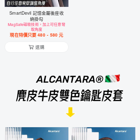
SmartDevil 記憶金屬後座收
納掛勾
MagSafe磁吸技術，加上可任意彎
取角度
現在特價只要
480
-
580
元
選購