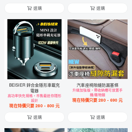
選購
選購
BEISIER 鋅合金隱形車載充
汽車座椅隙縫防漏塞條
電器
升級加強版，帶收納槽可放置手
機/雜物類
高功率快充規格，市售最迷你隱形
現在特價只要
280
-
690
元
設計
現在特價只要
280
-
800
元
選購
選購