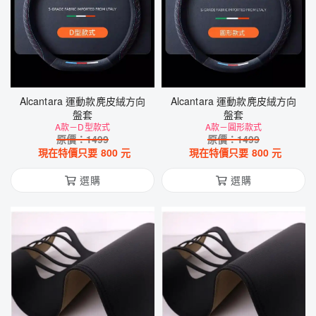
Alcantara 運動款麂皮絨方向
Alcantara 運動款麂皮絨方向
盤套
盤套
A款－D型款式
A款－圓形款式
原價：
1499
原價：
1499
現在特價只要
800
元
現在特價只要
800
元
選購
選購