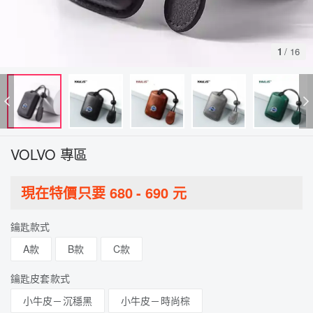
1
/
16
VOLVO 專區
現在特價只要
680
-
690
元
鑰匙款式
A款
B款
C款
鑰匙皮套款式
小牛皮－沉穩黑
小牛皮－時尚棕