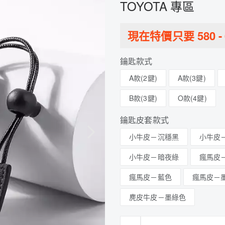
TOYOTA 專區
現在特價只要
580
-
鑰匙款式
A款(2鍵)
A款(3鍵)
B款(3鍵)
O款(4鍵)
鑰匙皮套款式
小牛皮－沉穩黑
小牛皮
小牛皮－暗夜綠
瘋馬皮
瘋馬皮－藍色
瘋馬皮－
麂皮牛皮－墨綠色
-