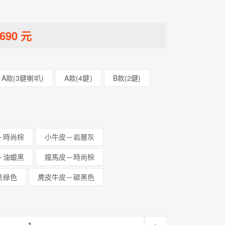
690
元
A款(3鍵喇叭)
A款(4鍵)
B款(2鍵)
－時尚棕
小牛皮－岩層灰
－油蠟黑
瘋馬皮－時尚棕
墨綠色
麂皮牛皮－碳黑色
+