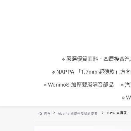
🔹嚴選優質面料．四層複合
🔹NAPPA 「1.7mm 超薄款」方
🔹WenmoS 加厚雙層隔音部品
🔹
🔹
TOYOTA 專區
首頁
Alcanta 麂皮牛皮鑰匙皮套