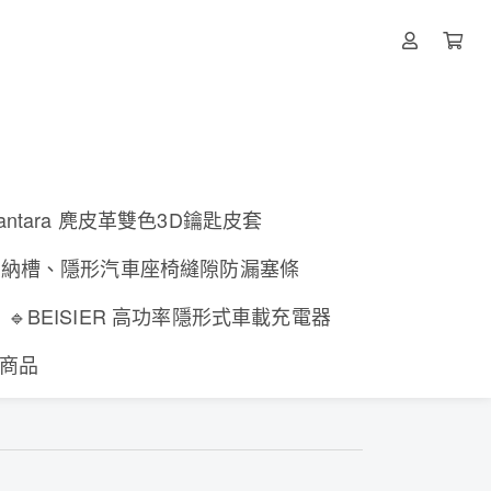
lcantara 麂皮革雙色3D鑰匙皮套
收納槽、隱形汽車座椅縫隙防漏塞條
🔹BEISIER 高功率隱形式車載充電器
有商品