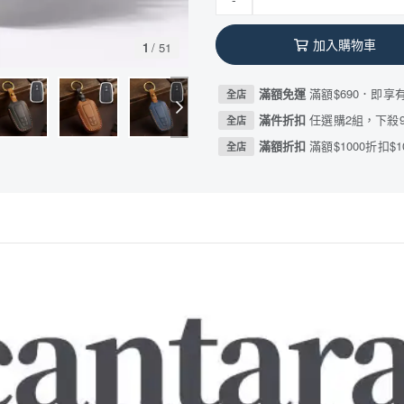
加入購物車
1
/
51
滿額免運
滿額$690．即享
全店
滿件折扣
任選購2組，下殺9
全店
滿額折扣
滿額$1000折扣$1
全店