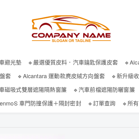
汽車避光墊
🔹嚴選優質皮料．汽車鑰匙保護皮套
🔹A
向盤套
🔹Alcantara 運動款麂皮絨方向盤套
🔹新升級
汽車磁吸式雙層遮陽隔熱窗簾
🔹汽車前檔遮陽防曬窗簾
WenmoS 車門防撞保護＋隔封密封
🔹訂單查詢
🔹所