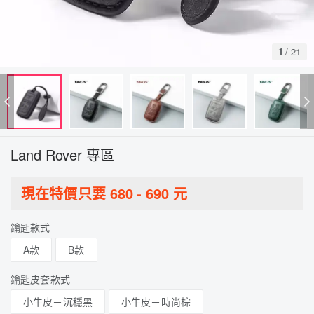
1
/
21
Land Rover 專區
現在特價只要
680
-
690
元
鑰匙款式
A款
B款
鑰匙皮套款式
小牛皮－沉穩黑
小牛皮－時尚棕