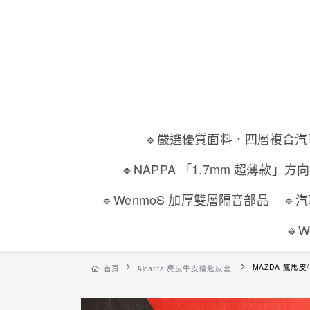
🔹嚴選優質面料．四層複合
🔹NAPPA 「1.7mm 超薄款」方
🔹WenmoS 加厚雙層隔音部品
🔹
🔹
MAZDA 瘋馬皮
首頁
Alcanta 麂皮牛皮鑰匙皮套