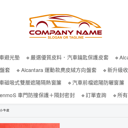
汽車避光墊
🔹嚴選優質皮料．汽車鑰匙保護皮套
🔹A
向盤套
🔹Alcantara 運動款麂皮絨方向盤套
🔹新升級
汽車磁吸式雙層遮陽隔熱窗簾
🔹汽車前檔遮陽防曬窗簾
WenmoS 車門防撞保護＋隔封密封
🔹訂單查詢
🔹所
/小牛皮