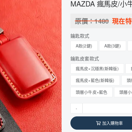
MAZDA 瘋馬皮/小
原價：
1480
現在
鑰匙款式
A款(2鍵)
A款(3鍵)
鑰匙皮套款式
瘋馬皮×沉穩黑(新韓版)
瘋馬皮×藍色(新韓版)
頭
頭層小牛皮×藍色
頭層小
-
加入購物車