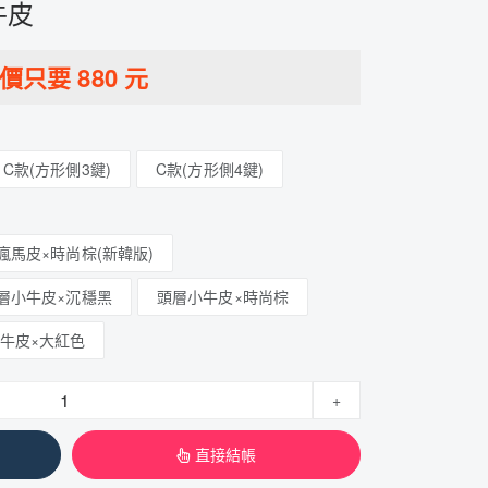
牛皮
特價只要
880
元
C款(方形側3鍵)
C款(方形側4鍵)
瘋馬皮×時尚棕(新韓版)
層小牛皮×沉穩黑
頭層小牛皮×時尚棕
牛皮×大紅色
+
直接結帳