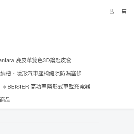
lcantara 麂皮革雙色3D鑰匙皮套
收納槽、隱形汽車座椅縫隙防漏塞條
🔹BEISIER 高功率隱形式車載充電器
有商品