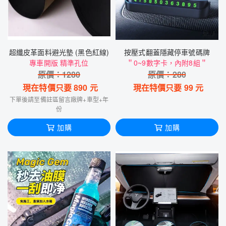
超纖皮革面料避光墊 (黑色紅線)
按壓式翻蓋隱藏停車號碼牌
專車開版 精準孔位
＂0~9數字卡，內附8組＂
原價：
1280
原價：
280
現在特價只要
890
元
現在特價只要
99
元
下單後請至備註區留言廠牌+車型+年
份
加購
加購