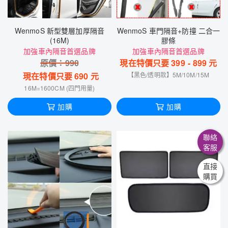
WenmoS 新型雙層加厚隔音
WenmoS 車門隔音+防撞 二合一
(16M)
膠條
加強車內隔音首選品牌
加強車內隔音首選品牌
原價：
990
現在特價只要
399
-
899
元
現在特價只要
690
元
【黑色/透明款】5M/10M/15M
16M=1600CM (四門用量)
加購
加購
聯絡
客服
直接
購買