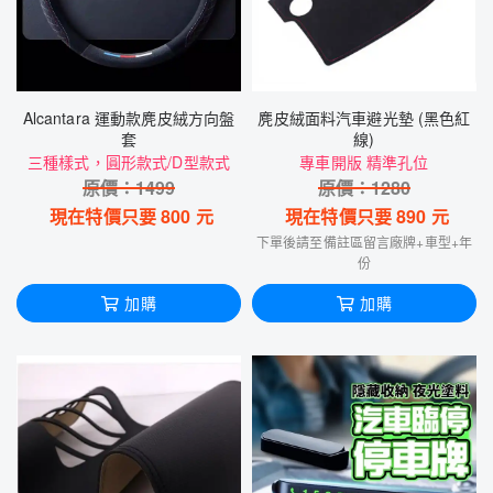
Alcantara 運動款麂皮絨方向盤
麂皮絨面料汽車避光墊 (黑色紅
套
線)
三種樣式，圓形款式/D型款式
專車開版 精準孔位
原價：
1499
原價：
1280
現在特價只要
800
元
現在特價只要
890
元
下單後請至備註區留言廠牌+車型+年
份
加購
加購