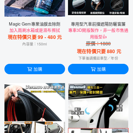
Magic Gem專業油膜去除劑
專用型汽車前擋遮陽防曬窗簾
加入雨刷水箱或是濕布擦拭
專車3D開版製作，非一般市售通
現在特價只要
99
-
480
元
用版型👍
原價：
1880
內容量：150ml
現在特價只要
880
元
下單後請備註車型／年份
加購
加購