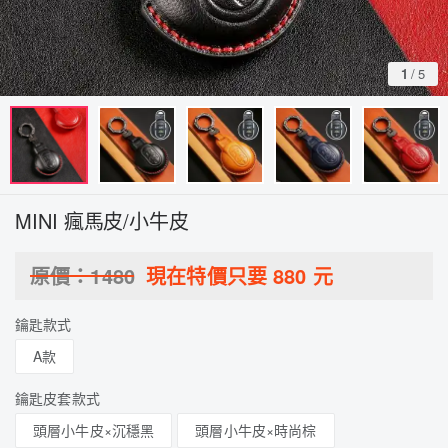
1
/
5
MINI 瘋馬皮/小牛皮
原價：
1480
現在特價只要
880
元
鑰匙款式
A款
鑰匙皮套款式
頭層小牛皮×沉穩黑
頭層小牛皮×時尚棕