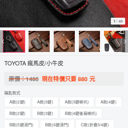
1
/
49
TOYOTA 瘋馬皮/小牛皮
原價：
1480
現在特價只要
880
元
鑰匙款式
A款(2鍵)
A款(3鍵)
A款(3鍵喇叭)
A款(4鍵)
B款(2鍵)
B款(3鍵)
B款(4鍵後廂喇叭)
B款(5鍵滑門)
B款(6鍵滑門)
C款(折疊3/4鍵)