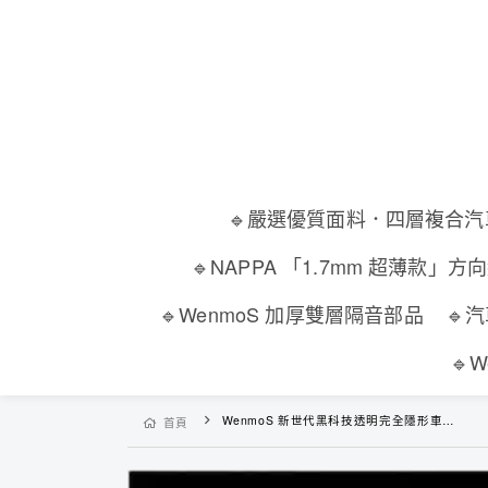
🔹嚴選優質面料．四層複合
🔹NAPPA 「1.7mm 超薄款」方
🔹WenmoS 加厚雙層隔音部品
🔹
🔹
WenmoS 新世代黑科技透明完全隱形車門防護條
首頁