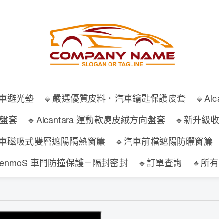
汽車避光墊
🔹嚴選優質皮料．汽車鑰匙保護皮套
🔹A
向盤套
🔹Alcantara 運動款麂皮絨方向盤套
🔹新升級
汽車磁吸式雙層遮陽隔熱窗簾
🔹汽車前檔遮陽防曬窗簾
WenmoS 車門防撞保護＋隔封密封
🔹訂單查詢
🔹所