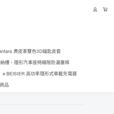
lcantara 麂皮革雙色3D鑰匙皮套
收納槽、隱形汽車座椅縫隙防漏塞條
🔹BEISIER 高功率隱形式車載充電器
有商品