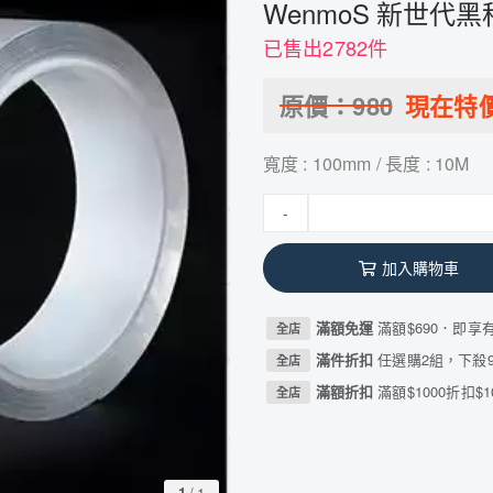
WenmoS 新世
已售出2782件
原價：
980
現在特
寬度 : 100mm / 長度 : 10M
-
加入購物車
滿額免運
滿額$690．即享
全店
滿件折扣
任選購2組，下殺9
全店
滿額折扣
滿額$1000折扣$1
全店
1
/
1