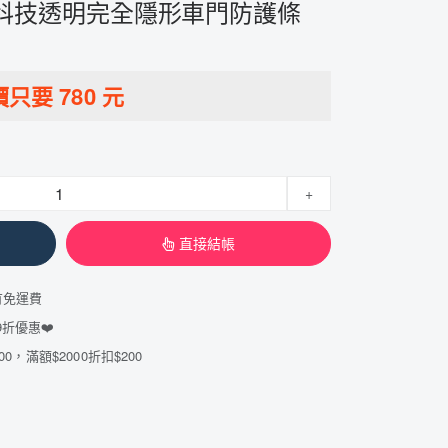
代黑科技透明完全隱形車門防護條
價只要
780
元
+
直接結帳
有免運費
折優惠❤️
00，滿額$2000折扣$200