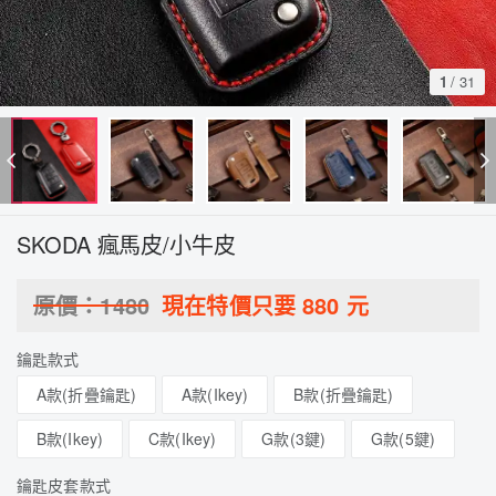
1
/
31
SKODA 瘋馬皮/小牛皮
原價：
1480
現在特價只要
880
元
鑰匙款式
A款(折疊鑰匙)
A款(Ikey)
B款(折疊鑰匙)
B款(Ikey)
C款(Ikey)
G款(3鍵)
G款(5鍵)
鑰匙皮套款式