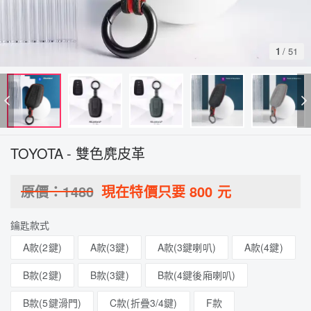
1
/
51
TOYOTA - 雙色麂皮革
原價：
1480
現在特價只要
800
元
鑰匙款式
A款(2鍵)
A款(3鍵)
A款(3鍵喇叭)
A款(4鍵)
B款(2鍵)
B款(3鍵)
B款(4鍵後廂喇叭)
B款(5鍵滑門)
C款(折疊3/4鍵)
F款