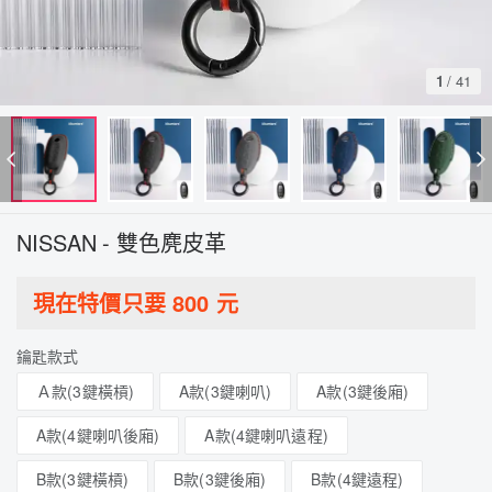
1
/
41
NISSAN - 雙色麂皮革
現在特價只要
800
元
鑰匙款式
Ａ款(3鍵橫槓)
A款(3鍵喇叭)
A款(3鍵後廂)
A款(4鍵喇叭後廂)
A款(4鍵喇叭遠程)
B款(3鍵橫槓)
B款(3鍵後廂)
B款(4鍵遠程)