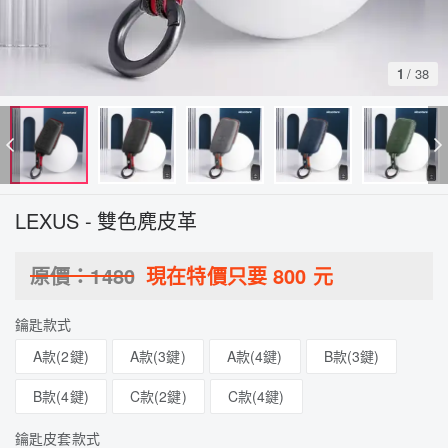
1
/
38
LEXUS - 雙色麂皮革
原價：
1480
現在特價只要
800
元
鑰匙款式
A款(2鍵)
A款(3鍵)
A款(4鍵)
B款(3鍵)
B款(4鍵)
C款(2鍵)
C款(4鍵)
鑰匙皮套款式