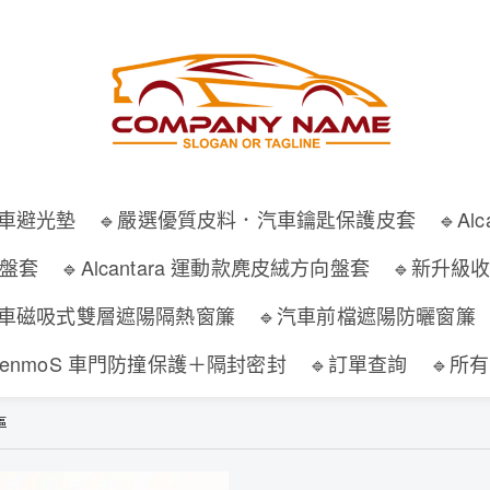
汽車避光墊
🔹嚴選優質皮料．汽車鑰匙保護皮套
🔹A
向盤套
🔹Alcantara 運動款麂皮絨方向盤套
🔹新升級
汽車磁吸式雙層遮陽隔熱窗簾
🔹汽車前檔遮陽防曬窗簾
WenmoS 車門防撞保護＋隔封密封
🔹訂單查詢
🔹所
專區