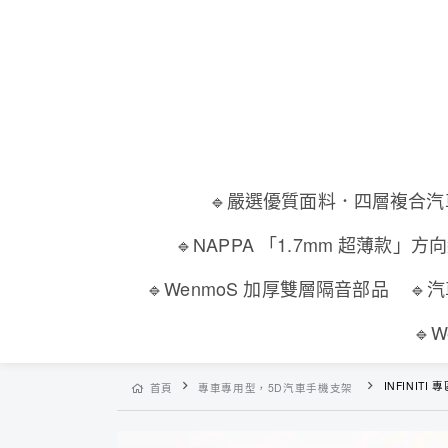
🔹嚴選優質面料．四層複合
🔹NAPPA 「1.7mm 超薄款」方
🔹WenmoS 加厚雙層隔音部品
🔹
🔹
INFINITI 
首頁
專車專用型，5D汽車手機支架