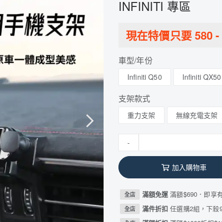
INFINITI 專區
現在特價只要
580
-
車型/年份
Infiniti Q50
Infiniti QX50
支架款式
重力支架
無線充電支架
-
加入購物車
滿額免運
滿額$690．即享
全店
滿件折扣
任選購2組，下殺9
全店