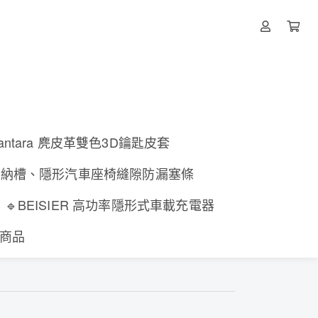
lcantara 麂皮革雙色3D鑰匙皮套
收納槽、隱形汽車座椅縫隙防漏塞條
🔹BEISIER 高功率隱形式車載充電器
有商品