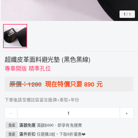
1
/
1
超纖皮革面料避光墊 (黑色黑線)
專車開版 精準孔位
原價：
1280
現在特價只要
890
元
下單後請至備註區留言廠牌+車型+年份
-
+
滿額免運
滿額$690．即享有免運費
全店
滿件折扣
任選購2組，下殺9折優惠❤️
全店