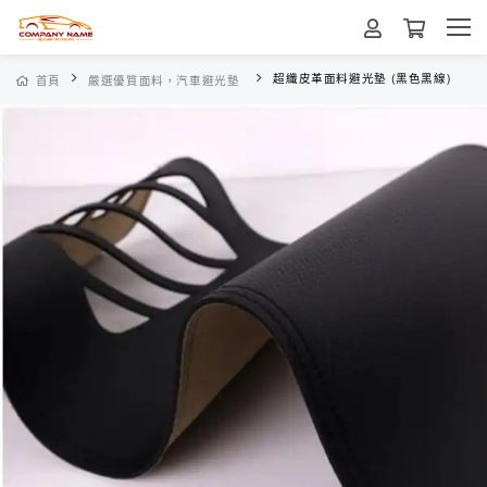
超纖皮革面料避光墊 (黑色黑線)
首頁
嚴選優質面料，汽車避光墊