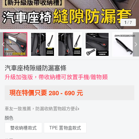
1
/
7
汽車座椅隙縫防漏塞條
升級加強版，帶收納槽可放置手機/雜物類
現在特價只要
280
-
690
元
車友一致推薦，防漏收納置物超方便👍
顏色
雙收納槽款式
TPE 置物盒款式