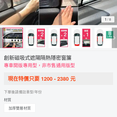
1
/
8
創新磁吸式遮陽隔熱隱密窗簾
專車開版專用型，非市售通用版型
現在特價只要
1200
-
2380
元
下單後請備註車型/年份
材質
加厚雙層材質